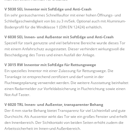
V 5030 SEL Innentor mit SoftEdge und Anti-Crash
Ein sehr geräuscharmes Schnelllauftor mit einer hohen Öffnungs- und
Schließgeschwindigkeit von bis zu 3 m/Sek. Optional auch mit Aluminium-
Bodenprofil für die Windklasse 1 (DIN EN 12424) erhältlich.
V 6030 SEL Innen- und Außentor mit SoftEdge und Anti-Crash
Speziell für stark genutzte und viel befahrene Bereiche wurde dieses Tor
mit einem Anfahrschutz ausgestattet. Dieser verhindert wirkungsvoll die
Beschädigung des Tores und einen Ausfall der Anlage.
V 3015 RW Innentor mit SoftEdge für Rettungswege
Ein spezielles Innentor mit einer Zulassung für Rettungswege. Die
Toranlage ist entsprechend zertifiziert und darf somit in der
Fluchtwegeplanung verwendet werden. Die weitere Ausstattung beinhaltet
einen Radarmelder zur Vorfeldabsicherung in Fluchtrichtung sowie einen
Not-Auf-Taster.
V 6020 TRL Innen- und Außentor, transparenter Behang
Der 4 mm starke Behang bietet Transparenz für viel Lichteinfall und gute
Durchsicht. Als Aussentor wirkt das Tor wie ein großes Fenster und erhellt
den Innenbereich. Der Sichtkontakt von beiden Seiten erhöht zudem die
Arbeitssicherheit im Innen-und Außenbereich.