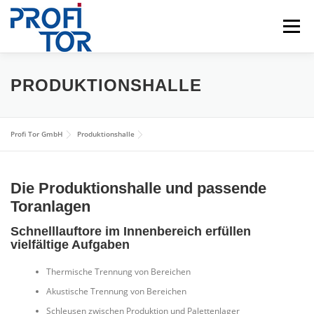
Zum
Inhalt
Menü
springen
HOME
INDUSTRIETORE
PRODUKTIONSHALLE
FPS RAMMSCHUTZSYSTEME
LEISTUNGEN
Profi Tor GmbH
Produktionshalle
ÜBER UNS
BILDER
NEWS
KONTAKT
Die Produktionshalle und passende
Toranlagen
Schnelllauftore im Innenbereich erfüllen
vielfältige Aufgaben
Thermische Trennung von Bereichen
Akustische Trennung von Bereichen
Schleusen zwischen Produktion und Palettenlager