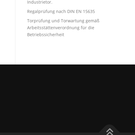
Industrietor.
Regalprüfung nach DIN EN 15635
Torprüfung und Torwartung gemäß
Arbeitsstättenverordnung für die
Betriebssicherheit