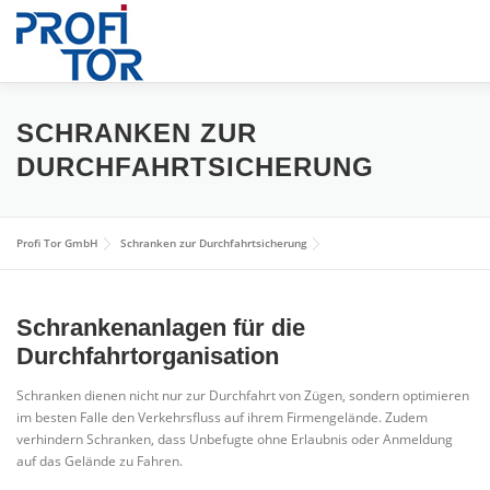
Zum
Inhalt
springen
HOME
INDUSTRIETORE
FPS RAMMSCHUTZSYST
SCHRANKEN ZUR
DURCHFAHRTSICHERUNG
ÜBER UNS
BILDER
NEWS
KONTAKT
Profi Tor GmbH
Schranken zur Durchfahrtsicherung
Schrankenanlagen für die
Durchfahrtorganisation
Schranken dienen nicht nur zur Durchfahrt von Zügen, sondern optimieren
im besten Falle den Verkehrsfluss auf ihrem Firmengelände. Zudem
verhindern Schranken, dass Unbefugte ohne Erlaubnis oder Anmeldung
auf das Gelände zu Fahren.