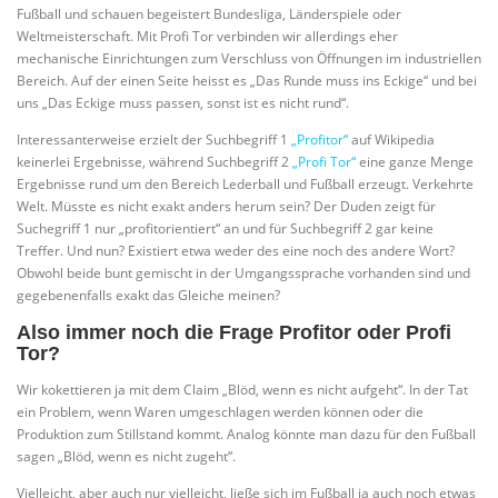
Fußball und schauen begeistert Bundesliga, Länderspiele oder
Weltmeisterschaft. Mit Profi Tor verbinden wir allerdings eher
mechanische Einrichtungen zum Verschluss von Öffnungen im industriellen
Bereich. Auf der einen Seite heisst es „Das Runde muss ins Eckige“ und bei
uns „Das Eckige muss passen, sonst ist es nicht rund“.
Interessanterweise erzielt der Suchbegriff 1
„Profitor“
auf Wikipedia
keinerlei Ergebnisse, während Suchbegriff 2
„Profi Tor“
eine ganze Menge
Ergebnisse rund um den Bereich Lederball und Fußball erzeugt. Verkehrte
Welt. Müsste es nicht exakt anders herum sein? Der Duden zeigt für
Suchegriff 1 nur „profitorientiert“ an und für Suchbegriff 2 gar keine
Treffer. Und nun? Existiert etwa weder des eine noch des andere Wort?
Obwohl beide bunt gemischt in der Umgangssprache vorhanden sind und
gegebenenfalls exakt das Gleiche meinen?
Also immer noch die Frage Profitor oder Profi
Tor?
Wir kokettieren ja mit dem Claim „Blöd, wenn es nicht aufgeht“. In der Tat
ein Problem, wenn Waren umgeschlagen werden können oder die
Produktion zum Stillstand kommt. Analog könnte man dazu für den Fußball
sagen „Blöd, wenn es nicht zugeht“.
Vielleicht, aber auch nur vielleicht, ließe sich im Fußball ja auch noch etwas