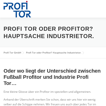
Zum
Inhalt
springen
HOME
INDUSTRIETORE
FPS RAMMSCHUTZSYST
PROFI TOR ODER PROFITOR?
HAUPTSACHE INDUSTRIETOR.
ÜBER UNS
BILDER
NEWS
KONTAKT
Profi Tor GmbH
Profi Tor oder Profitor? Hauptsache Industrietor.
Oder wo liegt der Unterschied zwischen
Fußball Profitor und Industrie Profi
Tor…
Eine kleine Glosse über ein Profitor im speziellen und allgemeinen.
Anhand der Überschrift merken Sie schon, dass wir uns hier ein wenig
selber auf die Schippe nehmen. Wir freuen uns auch über jedes Tor im