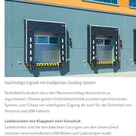
Nachhaltige Logistik mit intelligenten Docking-System
Verladetechnik dient dazu den Warenumschlag ökonomisch zu
organisieren. Ebenso gehört Sicherheitstechnik zu einem geschlossenen
System, zum Schutz vor unbefugtem Zugang als auch für die Sicherheit von
Personal und LKW-Fahrern.
Ladebrücken mit Klappkeil oder Vorschub
Ladebrücken sind die durchdachten Lösungen, um den Unterschied
zwischen unterschiedlichen LKW-Böden und Laderampen exakt