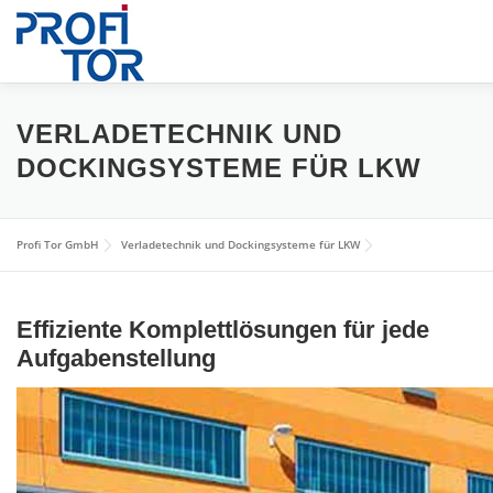
Zum
Inhalt
springen
HOME
INDUSTRIETORE
FPS RAMMSCHUTZSYST
VERLADETECHNIK UND
DOCKINGSYSTEME FÜR LKW
ÜBER UNS
BILDER
NEWS
KONTAKT
Profi Tor GmbH
Verladetechnik und Dockingsysteme für LKW
Effiziente Komplettlösungen für jede
Aufgabenstellung